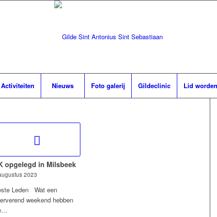
Activiteiten
Nieuws
Foto galerij
Gildeclinic
Lid worde
K opgelegd in Milsbeek
augustus 2023
ste Leden Wat een
erverend weekend hebben
e…