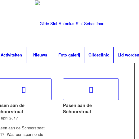
Activiteiten
Nieuws
Foto galerij
Gildeclinic
Lid worde
asen aan de
Pasen aan de
choorstraat
Schoorstraat
 april 2017
sen aan de Schoorstraat
17. Was een spannende