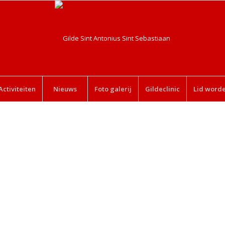
Activiteiten
Nieuws
Foto galerij
Gildeclinic
Lid word