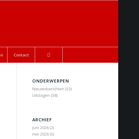
en
Contact
ONDERWERPEN
Nieuwsberichten
(53)
Uitslagen
(58)
ARCHIEF
juni 2026
(2)
mei 2026
(5)