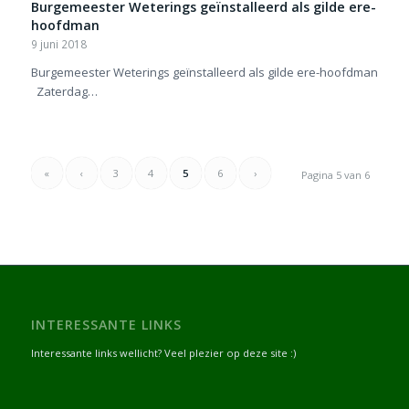
Burgemeester Weterings geïnstalleerd als gilde ere-
hoofdman
9 juni 2018
Burgemeester Weterings geïnstalleerd als gilde ere-hoofdman
Zaterdag…
«
‹
3
4
5
6
›
Pagina 5 van 6
INTERESSANTE LINKS
Interessante links wellicht? Veel plezier op deze site :)