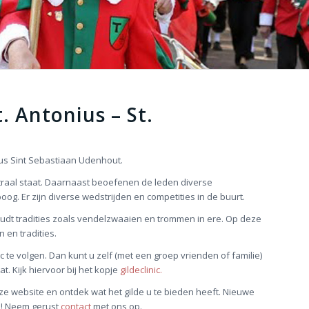
. Antonius – St.
ius Sint Sebastiaan Udenhout.
entraal staat. Daarnaast beoefenen de leden diverse
oog. Er zijn diverse wedstrijden en competities in de buurt.
udt tradities zoals vendelzwaaien en trommen in ere. Op deze
n en tradities.
 te volgen. Dan kunt u zelf (met een groep vrienden of familie)
. Kijk hiervoor bij het kopje
gildeclinic.
e website en ontdek wat het gilde u te bieden heeft. Nieuwe
om! Neem gerust
contact
met ons op.