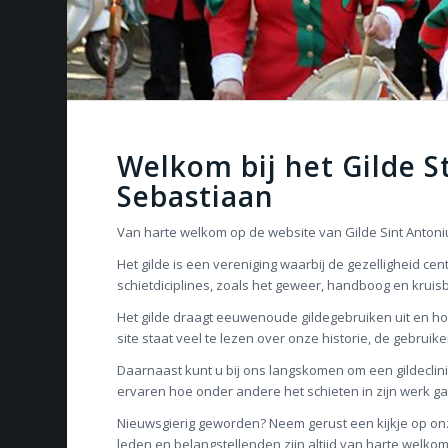
Welkom bij het Gilde St
Sebastiaan
Van harte welkom op de website van Gilde Sint Anton
Het gilde is een vereniging waarbij de gezelligheid c
schietdiciplines, zoals het geweer, handboog en kruisb
Het gilde draagt eeuwenoude gildegebruiken uit en ho
site staat veel te lezen over onze historie, de gebruike
Daarnaast kunt u bij ons langskomen om een gildeclinic
ervaren hoe onder andere het schieten in zijn werk gaat
Nieuwsgierig geworden? Neem gerust een kijkje op onz
leden en belangstellenden zijn altijd van harte welk