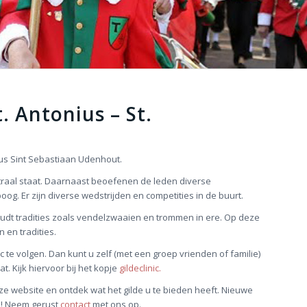
. Antonius – St.
ius Sint Sebastiaan Udenhout.
entraal staat. Daarnaast beoefenen de leden diverse
oog. Er zijn diverse wedstrijden en competities in de buurt.
udt tradities zoals vendelzwaaien en trommen in ere. Op deze
n en tradities.
 te volgen. Dan kunt u zelf (met een groep vrienden of familie)
. Kijk hiervoor bij het kopje
gildeclinic.
e website en ontdek wat het gilde u te bieden heeft. Nieuwe
om! Neem gerust
contact
met ons op.