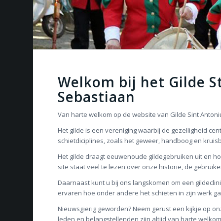
Welkom bij het Gilde St
Sebastiaan
Van harte welkom op de website van Gilde Sint Anton
Het gilde is een vereniging waarbij de gezelligheid c
schietdiciplines, zoals het geweer, handboog en kruisb
Het gilde draagt eeuwenoude gildegebruiken uit en ho
site staat veel te lezen over onze historie, de gebruike
Daarnaast kunt u bij ons langskomen om een gildeclinic
ervaren hoe onder andere het schieten in zijn werk gaat
Nieuwsgierig geworden? Neem gerust een kijkje op onz
leden en belangstellenden zijn altijd van harte welk