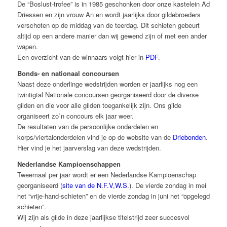
De “Boslust-trofee” is in 1985 geschonken door onze kastelein Ad
Driessen en zijn vrouw An en wordt jaarlijks door gildebroeders
verschoten op de middag van de teerdag. Dit schieten gebeurt
altijd op een andere manier dan wij gewend zijn of met een ander
wapen.
Een overzicht van de winnaars volgt hier in
PDF
.
Bonds- en nationaal concoursen
Naast deze onderlinge wedstrijden worden er jaarlijks nog een
twintigtal Nationale concoursen georganiseerd door de diverse
gilden en die voor alle gilden toegankelijk zijn. Ons gilde
organiseert zo`n concours elk jaar weer.
De resultaten van de persoonlijke onderdelen en
korps/viertalonderdelen vind je op de website van de
Driebonden
.
Hier vind je het jaarverslag van deze wedstrijden.
Nederlandse Kampioenschappen
Tweemaal per jaar wordt er een Nederlandse Kampioenschap
georganiseerd (
site van de N.F.V,W.S.
). De vierde zondag in mei
het “vrije-hand-schieten” en de vierde zondag in juni het “opgelegd
schieten”.
Wij zijn als gilde in deze jaarlijkse titelstrijd zeer succesvol