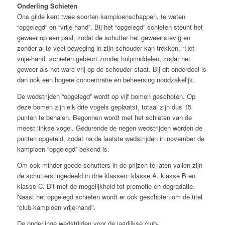
Onderling Schieten
Ons gilde kent twee soorten kampioenschappen, te weten
“opgelegd” en “vrije-hand”. Bij het “opgelegd” schieten steunt het
geweer op een paal, zodat de schutter het geweer stevig en
zonder al te veel beweging in zijn schouder kan trekken. “Het
vrije-hand” schieten gebeurt zonder hulpmiddelen, zodat het
geweer als het ware vrij op de schouder staat. Bij dit onderdeel is
dan ook een hogere concentratie en beheersing noodzakelijk.
De wedstrijden “opgelegd” wordt op vijf bomen geschoten. Op
deze bomen zijn elk drie vogels geplaatst, totaal zijn dus 15
punten te behalen. Begonnen wordt met het schieten van de
meest linkse vogel. Gedurende de negen wedstrijden worden de
punten opgeteld, zodat na de laatste wedstrijden in november de
kampioen “opgelegd” bekend is.
Om ook minder goede schutters in de prijzen te laten vallen zijn
de schutters ingedeeld in drie klassen: klasse A, klasse B en
klasse C. Dit met de mogelijkheid tot promotie en degradatie.
Naast het opgelegd schieten wordt er ook geschoten om de titel
“club-kampioen vrije-hand”.
De onderlinge wedstrijden voor de jaarlijkse club-