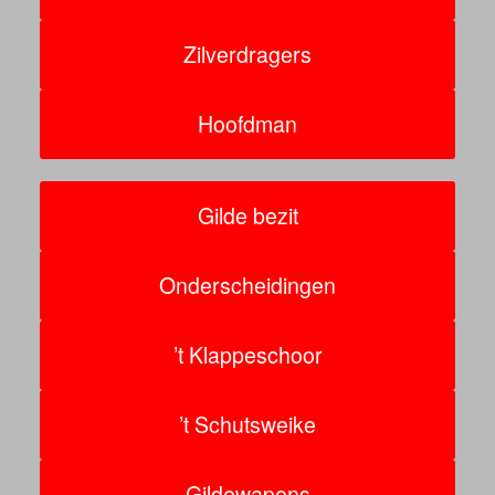
Zilverdragers
Hoofdman
Gilde bezit
Onderscheidingen
’t Klappeschoor
’t Schutsweike
Gildewapens