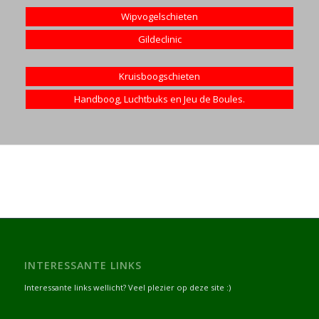
Wipvogelschieten
Gildeclinic
Kruisboogschieten
Handboog, Luchtbuks en Jeu de Boules.
INTERESSANTE LINKS
Interessante links wellicht? Veel plezier op deze site :)