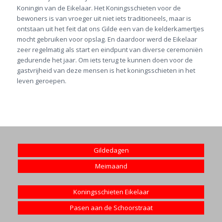
Koningin van de Eikelaar. Het Koningsschieten voor de
bewoners is van vroeger uit niet iets traditioneels, maar is
ontstaan uit het feit dat ons Gilde een van de kelderkamertjes
mocht gebruiken voor opslag. En daardoor werd de Eikelaar
zeer regelmatig als start en eindpunt van diverse ceremoniën
gedurende het jaar. Om iets terug te kunnen doen voor de
gastvrijheid van deze mensen is het koningsschieten in het
leven geroepen.
Gildedagen
Meimaand
Koningsschieten Eikelaar
Pasen aan de Schoorstraat