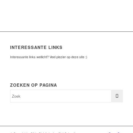
INTERESSANTE LINKS
Interessante links wellicht? Veel plezier op deze site :)
ZOEKEN OP PAGINA