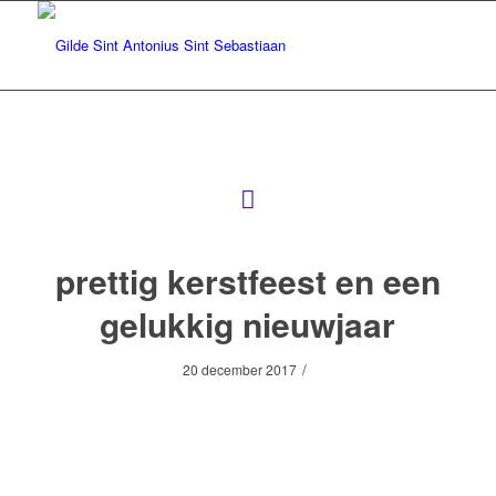
prettig kerstfeest en een
gelukkig nieuwjaar
/
20 december 2017