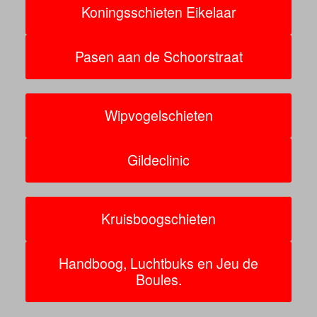
Koningsschieten Eikelaar
Pasen aan de Schoorstraat
Wipvogelschieten
Gildeclinic
Kruisboogschieten
Handboog, Luchtbuks en Jeu de
Boules.