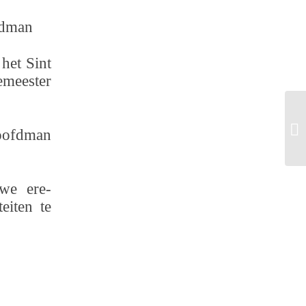
fdman
het Sint
emeester
Ni
hoofdman
sp
uwe ere-
eiten te