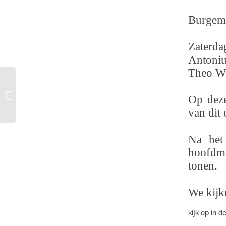
Burgeme
Zaterda
Antoniu
Theo We
Spanning en gezelligheid bij Pasen
Op deze
aan de Schoorstraat
van dit
Na het 
hoofdma
tonen.
We kijk
kijk op in d